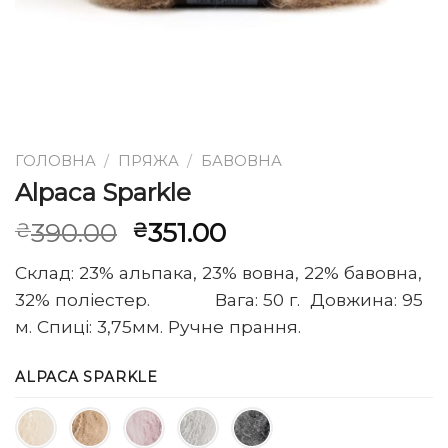
ГОЛОВНА
/
ПРЯЖА
/
БАВОВНА
Alpaca Sparkle
Оригінальна
Поточна
390.00
351.00
₴
₴
ціна:
ціна:
Склад: 23% альпака, 23% вовна, 22% бавовна,
₴390.00.
₴351.00.
32% поліестер. Вага: 50 г. Довжина: 95
м. Спиці: 3,75мм. Ручне прання.
ALPACA SPARKLE