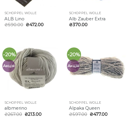
SCHOPPEL WOLLE
SCHOPPEL WOLLE
ALB Lino
Alb Zauber Extra
Оригінальна
Поточна
₴
590.00
₴
472.00
₴
370.00
ціна:
ціна:
₴590.00.
₴472.00.
-20%
-20%
Акція
Акція
SCHOPPEL WOLLE
SCHOPPEL WOLLE
albmerino
Alpaka Queen
Оригінальна
Поточна
Оригінальна
Поточна
₴
267.00
₴
213.00
₴
597.00
₴
477.00
ціна:
ціна:
ціна:
ціна:
₴267.00.
₴213.00.
₴597.00.
₴477.00.