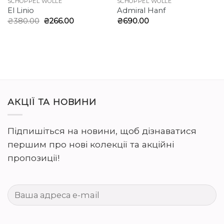
SCHOPPEL WOLLE
SCHOPPEL WOLLE
El Linio
Admiral Hanf
Оригінальна
Поточна
₴
380.00
₴
266.00
₴
690.00
ціна:
ціна:
₴380.00.
₴266.00.
АКЦІЇ ТА НОВИНИ
Підпишіться на новини, щоб дізнаватися
першим про нові колекції та акційні
пропозиції!