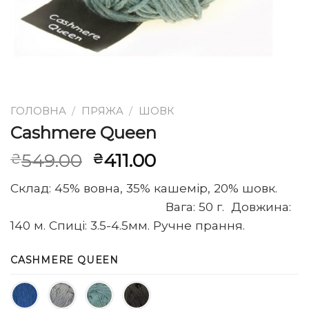
ГОЛОВНА
/
ПРЯЖА
/
ШОВК
Cashmere Queen
Оригінальна
Поточна
549.00
411.00
₴
₴
ціна:
ціна:
Склад: 45% вовна, 35% кашемір, 20% шовк.
₴549.00.
₴411.00.
Вага: 50 г. Довжина:
140 м. Спиці: 3.5-4.5мм. Ручне прання.
CASHMERE QUEEN