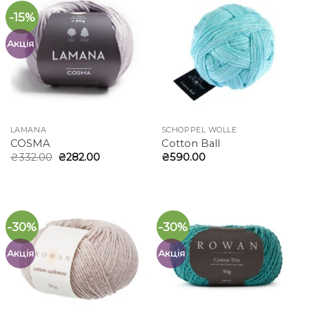
-15%
Акція
LAMANA
SCHOPPEL WOLLE
COSMA
Cotton Ball
Оригінальна
Поточна
₴
332.00
₴
282.00
₴
590.00
ціна:
ціна:
₴332.00.
₴282.00.
-30%
-30%
Акція
Акція