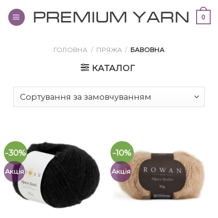
Переглянути
0
вміст
ГОЛОВНА
/
ПРЯЖА
/
БАВОВНА
КАТАЛОГ
-30%
-10%
Акція
Акція