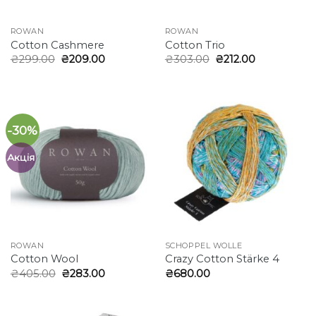
ROWAN
ROWAN
Cotton Cashmere
Cotton Trio
Оригінальна
Поточна
Оригінальна
Поточна
₴
299.00
₴
209.00
₴
303.00
₴
212.00
ціна:
ціна:
ціна:
ціна:
₴299.00.
₴209.00.
₴303.00.
₴212.00.
-30%
Акція
ROWAN
SCHOPPEL WOLLE
Cotton Wool
Crazy Cotton Stärke 4
Оригінальна
Поточна
₴
405.00
₴
283.00
₴
680.00
ціна:
ціна:
₴405.00.
₴283.00.