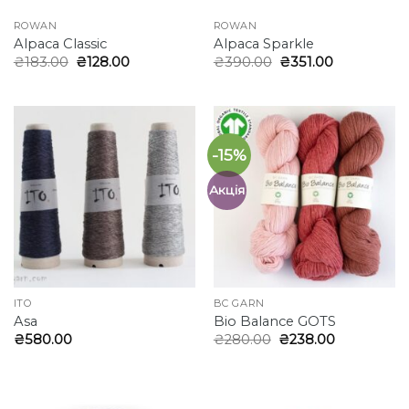
ROWAN
ROWAN
Alpaca Classic
Alpaca Sparkle
Оригінальна
Поточна
Оригінальна
Поточна
₴
183.00
₴
128.00
₴
390.00
₴
351.00
ціна:
ціна:
ціна:
ціна:
₴183.00.
₴128.00.
₴390.00.
₴351.00.
-15%
Акція
ITO
BC GARN
Asa
Bio Balance GOTS
Оригінальна
Поточна
₴
580.00
₴
280.00
₴
238.00
ціна:
ціна:
₴280.00.
₴238.00.