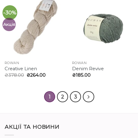
-30%
Акція
ROWAN
ROWAN
Creative Linen
Denim Revive
Оригінальна
Поточна
₴
378.00
₴
264.00
₴
185.00
ціна:
ціна:
₴378.00.
₴264.00.
1
2
3
АКЦІЇ ТА НОВИНИ