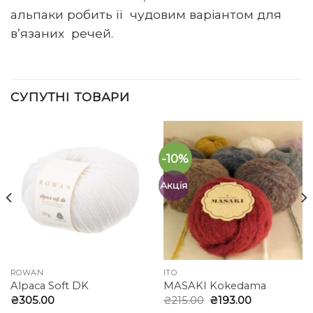
альпаки робить її чудовим варіантом для
в’язаних речей.
СУПУТНІ ТОВАРИ
-10%
Акція
ROWAN
ITO
Alpaca Soft DK
MASAKI Kokedama
Оригінальна
Поточна
₴
305.00
₴
215.00
₴
193.00
ціна:
ціна: