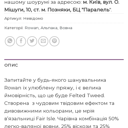
нашому шоурумі за адресою:
м. Київ, вул. О.
Мішуги, 10, ст. м. Позняки, БЦ "Паралель
".
Артикул:
Невідомо
Категорії:
Rowan
,
Альпака
,
Вовна
ОПИС
Запитайте у будь-якого шанувальника
Rowan їх улюблену пряжу, і є велика
ймовірність, що це буде Felted Tweed.
Створена з чудовим твідовим ефектом та
дивовижними кольорами, це мрія
в’язальниці Fair Isle. Чарівна комбінація 50%
легко-валяної вовни, 25% віскози та 25%