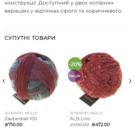
конструкції. Доступний у двох колірних
варіаціях у відтінках сірого та коричневого.
СУПУТНІ ТОВАРИ
-20%
Акція
SCHOPPEL WOLLE
SCHOPPEL WOLLE
Zauberball 100
ALB Lino
Оригінальна
Поточна
₴
710.00
₴
590.00
₴
472.00
ціна:
ціна:
₴590.00.
₴472.00.