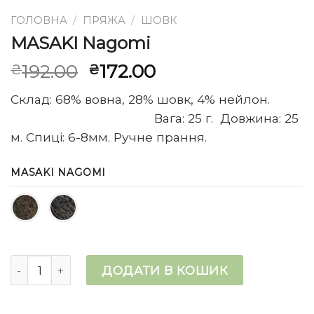
ГОЛОВНА
/
ПРЯЖА
/
ШОВК
MASAKI Nagomi
Оригінальна
Поточна
192.00
172.00
₴
₴
ціна:
ціна:
Склад: 68% вовна, 28% шовк, 4% нейлон.
₴192.00.
₴172.00.
Вага: 25 г. Довжина: 25
м. Спиці: 6-8мм. Ручне прання.
MASAKI NAGOMI
MASAKI Nagomi кількість
ДОДАТИ В КОШИК