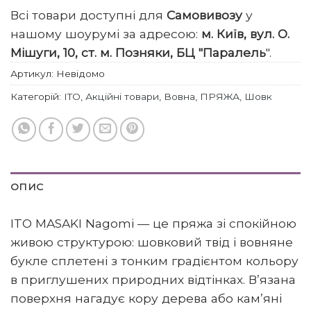
Всі товари доступні для
Самовивозу
у
нашому шоурумі за адресою:
м. Київ, вул. О.
Мішуги, 10, ст. м. Позняки, БЦ "Паралель
".
Артикул:
Невідомо
Категорій:
ITO
,
Акційні товари
,
Вовна
,
ПРЯЖА
,
Шовк
ОПИС
ITO MASAKI Nagomi — це пряжа зі спокійною
живою структурою: шовковий твід і вовняне
букле сплетені з тонким градієнтом кольору
в приглушених природних відтінках. В’язана
поверхня нагадує кору дерева або кам’яні