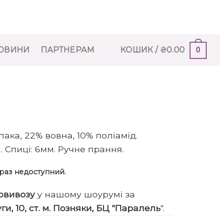
ОВИНИ
ПАРТНЕРАМ
КОШИК /
₴
0.00
0
льпака, 22% вовна, 10% поліамід.
 Спиці: 6мм. Ручне прання.
зараз недоступний.
овивозу
у нашому шоурумі за
уги, 10, ст. м. Позняки, БЦ "Паралель
".