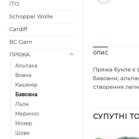
ITO
Schoppel Wolle
Cardiff
BC Garn
ОПИС
ПРЯЖА
Альпака
Пряжа букле є 
Вовна
бавовни, альпа
Кашемір
створення легко
Бавовна
Льон
Меринос
СУПУТНІ Т
Мохер
Шовк