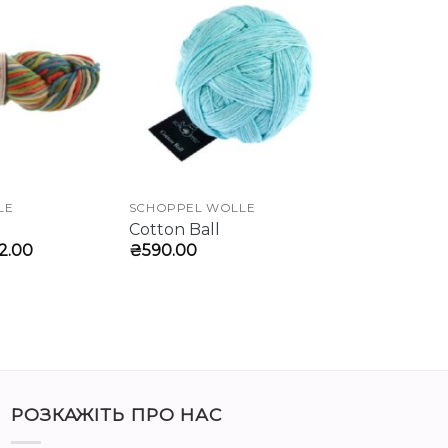
LE
SCHOPPEL WOLLE
Cotton Ball
гінальна
Поточна
2.00
₴
590.00
:
ціна:
.00.
₴282.00.
РОЗКАЖІТЬ ПРО НАС