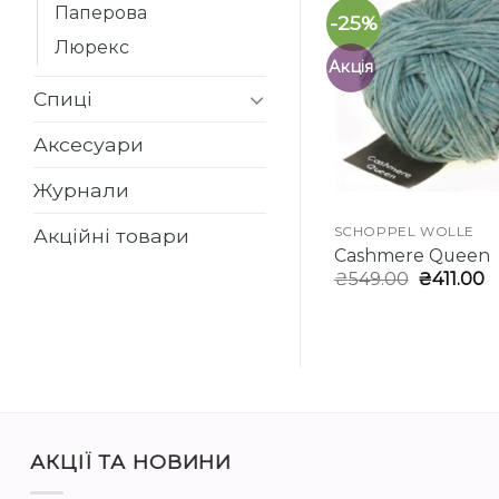
Паперова
-25%
Люрекс
Акція
Спиці
Аксесуари
Журнали
Акційні товари
CARDIFF
SCHOPPEL WOLLE
Cashmere BRUSHLIGHT
Cashmere Queen
Оригіна
П
₴
630.00
₴
549.00
₴
411.00
ціна:
ц
₴549.00.
₴
АКЦІЇ ТА НОВИНИ