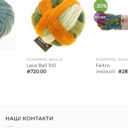
-30%
Нове
SCHOPPEL WOLLE
SCHOPPEL WOL
Lace Ball 100
Feltro
льна
оточна
Ори
₴
720.00
₴
404.00
₴
28
іна:
ціна
411.00.
₴404
НАШІ КОНТАКТИ