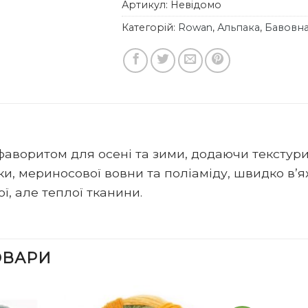
Артикул:
Невідомо
Категорій:
Rowan
,
Альпака
,
Бавовн
фаворитом для осені та зими, додаючи текстури
ки, мериносової вовни та поліаміду, швидко в’
ї, але теплої тканини.
ОВАРИ