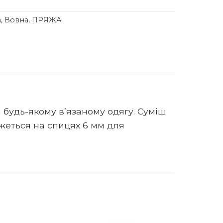
а
,
Вовна
,
ПРЯЖА
 будь-якому в’язаному одягу. Суміш
яжеться на спицях 6 мм для