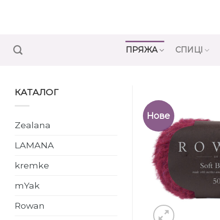
Переглянути
вміст
ПРЯЖА
СПИЦІ
КАТАЛОГ
Нове
Zealana
LAMANA
kremke
mYak
Rowan