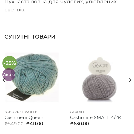
Пухнаста вовна для чудових, улюблених
светрів.
СУПУТНІ ТОВАРИ
-25%
Акція
SCHOPPEL WOLLE
CARDIFF
Cashmere Queen
Cashmere SMALL 4/28
Оригінальна
Поточна
₴
549.00
₴
411.00
₴
630.00
ціна:
ціна:
₴549.00.
₴411.00.