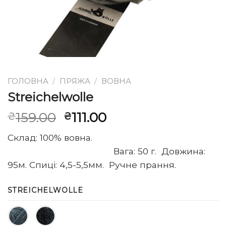
ГОЛОВНА
/
ПРЯЖА
/
ВОВНА
Streichelwolle
Оригінальна
Поточна
159.00
111.00
₴
₴
ціна:
ціна:
Склад: 100% вовна.
₴159.00.
₴111.00.
Вага: 50 г. Довжина:
95м. Спиці: 4,5-5,5мм. Ручне прання.
STREICHELWOLLE