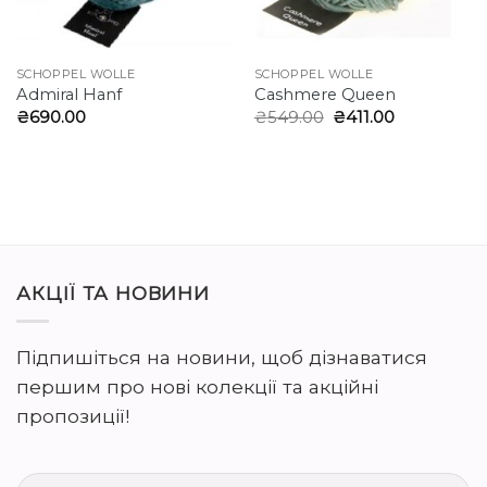
SCHOPPEL WOLLE
SCHOPPEL WOLLE
Admiral Hanf
Cashmere Queen
Оригінальна
Поточна
₴
690.00
₴
549.00
₴
411.00
ціна:
ціна:
₴549.00.
₴411.00.
АКЦІЇ ТА НОВИНИ
Підпишіться на новини, щоб дізнаватися
першим про нові колекції та акційні
пропозиції!