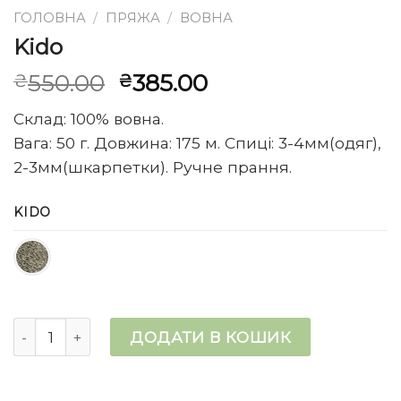
ГОЛОВНА
/
ПРЯЖА
/
ВОВНА
Kido
Оригінальна
Поточна
550.00
385.00
₴
₴
ціна:
ціна:
Склад: 100% вовна.
₴550.00.
₴385.00.
Вага: 50 г. Довжина: 175 м. Спиці: 3-4мм(одяг),
2-3мм(шкарпетки). Ручне прання.
KIDO
Kido кількість
ДОДАТИ В КОШИК