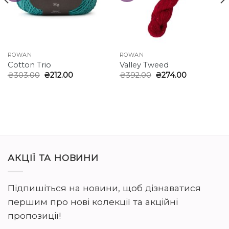
ROWAN
ROWAN
Cotton Trio
Valley Tweed
Оригінальна
Поточна
Оригінальна
Поточна
₴
303.00
₴
212.00
₴
392.00
₴
274.00
ціна:
ціна:
ціна:
ціна:
₴303.00.
₴212.00.
₴392.00.
₴274.00.
АКЦІЇ ТА НОВИНИ
Підпишіться на новини, щоб дізнаватися
першим про нові колекції та акційні
пропозиції!